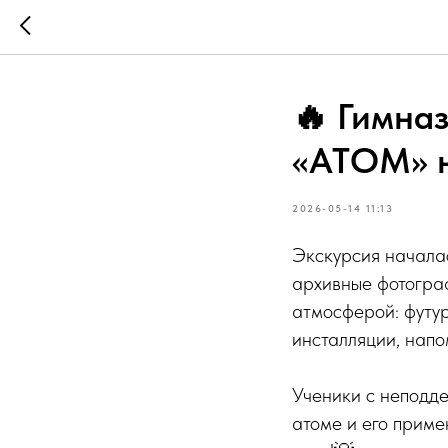
🔥 Гимназ
«АТОМ» 
2026-05-14 11:13
Экскурсия началас
архивные фотограф
атмосферой: футу
инсталляции, нап
Ученики с неподде
атоме и его приме