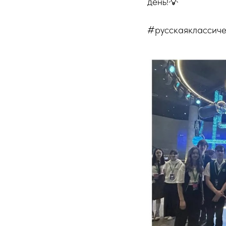
день!💡
#русскаяклассич