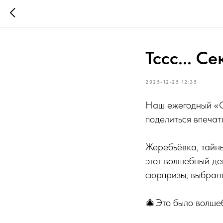
Тссс... С
2025-12-25 12:35
Наш ежегодный «С
поделиться впеча
Жеребьёвка, тайны
этот волшебный ден
сюрпризы, выбран
🎄Это было волшеб