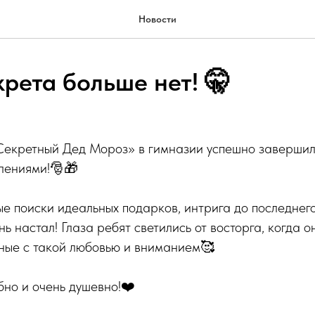
Новости
екрета больше нет! 🤫
екретный Дед Мороз» в гимназии успешно завершилс
тлениями!🎅🎁
е поиски идеальных подарков, интрига до последнего 
ь настал! Глаза ребят светились от восторга, когда 
ные с такой любовью и вниманием🥰
но и очень душевно!❤️