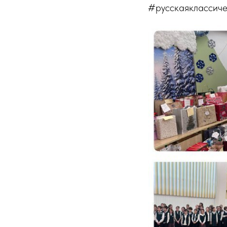
#русскаяклассич