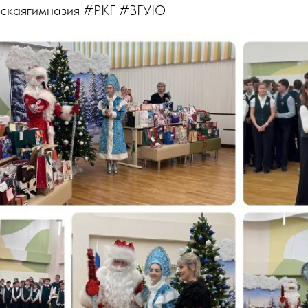
ескаягимназия #РКГ #ВГУЮ