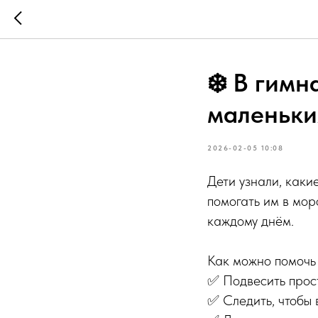
❄️ В гим
маленьки
2026-02-05 10:08
Дети узнали, каки
помогать им в мор
каждому днём.
Как можно помочь
✅ Подвесить прос
✅ Следить, чтобы 