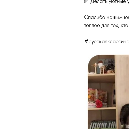
✅ Делать уютные у
Спасибо нашим юн
теплее для тех, кт
#русскаяклассич